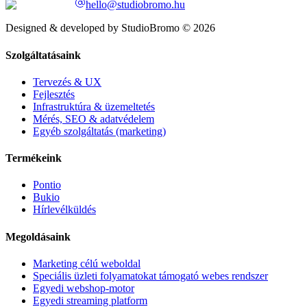
hello@studiobromo.hu
Designed & developed by StudioBromo © 2026
Szolgáltatásaink
Tervezés & UX
Fejlesztés
Infrastruktúra & üzemeltetés
Mérés, SEO & adatvédelem
Egyéb szolgáltatás (marketing)
Termékeink
Pontio
Bukio
Hírlevélküldés
Megoldásaink
Marketing célú weboldal
Speciális üzleti folyamatokat támogató webes rendszer
Egyedi webshop-motor
Egyedi streaming platform