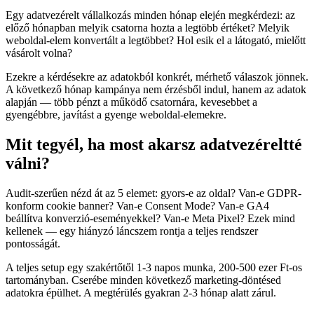
Egy adatvezérelt vállalkozás minden hónap elején megkérdezi: az
előző hónapban melyik csatorna hozta a legtöbb értéket? Melyik
weboldal-elem konvertált a legtöbbet? Hol esik el a látogató, mielőtt
vásárolt volna?
Ezekre a kérdésekre az adatokból konkrét, mérhető válaszok jönnek.
A következő hónap kampánya nem érzésből indul, hanem az adatok
alapján — több pénzt a működő csatornára, kevesebbet a
gyengébbre, javítást a gyenge weboldal-elemekre.
Mit tegyél, ha most akarsz adatvezéreltté
válni?
Audit-szerűen nézd át az 5 elemet: gyors-e az oldal? Van-e GDPR-
konform cookie banner? Van-e Consent Mode? Van-e GA4
beállítva konverzió-eseményekkel? Van-e Meta Pixel? Ezek mind
kellenek — egy hiányzó láncszem rontja a teljes rendszer
pontosságát.
A teljes setup egy szakértőtől 1-3 napos munka, 200-500 ezer Ft-os
tartományban. Cserébe minden következő marketing-döntésed
adatokra épülhet. A megtérülés gyakran 2-3 hónap alatt zárul.