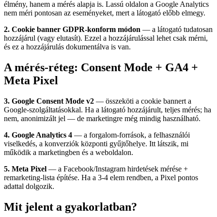
élmény, hanem a mérés alapja is. Lassú oldalon a Google Analytics
nem méri pontosan az eseményeket, mert a látogató előbb elmegy.
2. Cookie banner GDPR-konform módon
— a látogató tudatosan
hozzájárul (vagy elutasít). Ezzel a hozzájárulással lehet csak mérni,
és ez a hozzájárulás dokumentálva is van.
A mérés-réteg: Consent Mode + GA4 +
Meta Pixel
3. Google Consent Mode v2
— összeköti a cookie bannert a
Google-szolgáltatásokkal. Ha a látogató hozzájárult, teljes mérés; ha
nem, anonimizált jel — de marketingre még mindig használható.
4. Google Analytics 4
— a forgalom-források, a felhasználói
viselkedés, a konverziók központi gyűjtőhelye. Itt látszik, mi
működik a marketingben és a weboldalon.
5. Meta Pixel
— a Facebook/Instagram hirdetések mérése +
remarketing-lista építése. Ha a 3-4 elem rendben, a Pixel pontos
adattal dolgozik.
Mit jelent a gyakorlatban?