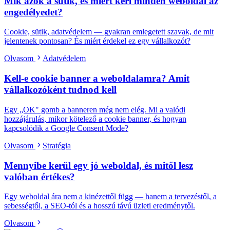
Mik azok a sütik, és miért kéri minden weboldal az
engedélyedet?
Cookie, sütik, adatvédelem — gyakran emlegetett szavak, de mit
jelentenek pontosan? És miért érdekel ez egy vállalkozót?
Olvasom
Adatvédelem
Kell-e cookie banner a weboldalamra? Amit
vállalkozóként tudnod kell
Egy „OK" gomb a banneren még nem elég. Mi a valódi
hozzájárulás, mikor kötelező a cookie banner, és hogyan
kapcsolódik a Google Consent Mode?
Olvasom
Stratégia
Mennyibe kerül egy jó weboldal, és mitől lesz
valóban értékes?
Egy weboldal ára nem a kinézettől függ — hanem a tervezéstől, a
sebességtől, a SEO-tól és a hosszú távú üzleti eredménytől.
Olvasom