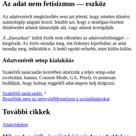
Az adat nem fetisizmus — eszköz
Az adatvezérelt megközelítés nem azt jelenti, hogy minden döntést
számológép alapján hozol. Inkább azt, hogy a stratégiai-érzelmi
döntéseidet adatok támasztják alá, vagy adatok korrigálják.
A „klasszikus" üzleti érzék nem ellentétes az adatvezéreltséggel —
kiegészíti. Az érzés mondja meg, mit érdemes kipróbálni; az adat
mondja meg, működött-e. A kettő együtt erősebb, mint külön-külön.
Adatvezérelt setup kialakítás
Szakértői tanácsadás keretében átnézzük a teljes setup-odat
(weboldal, banner, Consent Mode, GA, Pixel), és pontosan
beállítjuk, hogy holnap reggeltől adat-alapon tudj dolgozni.
Szakértői tanácsadás
Beszéljük meg az igényeid
Megnézem a szolgáltatásokat
További cikkek
Adatvédelem