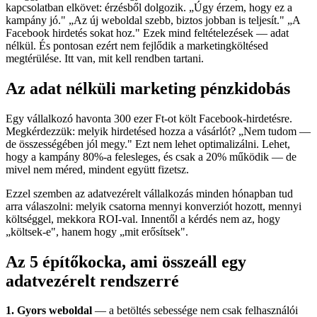
kapcsolatban elkövet: érzésből dolgozik. „Úgy érzem, hogy ez a
kampány jó." „Az új weboldal szebb, biztos jobban is teljesít." „A
Facebook hirdetés sokat hoz." Ezek mind feltételezések — adat
nélkül. És pontosan ezért nem fejlődik a marketingköltésed
megtérülése. Itt van, mit kell rendben tartani.
Az adat nélküli marketing pénzkidobás
Egy vállalkozó havonta 300 ezer Ft-ot költ Facebook-hirdetésre.
Megkérdezzük: melyik hirdetésed hozza a vásárlót? „Nem tudom —
de összességében jól megy." Ezt nem lehet optimalizálni. Lehet,
hogy a kampány 80%-a felesleges, és csak a 20% működik — de
mivel nem méred, mindent együtt fizetsz.
Ezzel szemben az adatvezérelt vállalkozás minden hónapban tud
arra válaszolni: melyik csatorna mennyi konverziót hozott, mennyi
költséggel, mekkora ROI-val. Innentől a kérdés nem az, hogy
„költsek-e", hanem hogy „mit erősítsek".
Az 5 építőkocka, ami összeáll egy
adatvezérelt rendszerré
1. Gyors weboldal
— a betöltés sebessége nem csak felhasználói