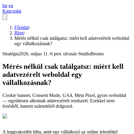
hu
·
en
Kapcsolat
Főoldal
›
Blog
›
Mérés nélkül csak találgatsz: miért kell adatvezérelt weboldal
egy vállalkozásnak?
Stratégia
2026. május 11.
·
6
perc olvasás
·
StudioBromo
Mérés nélkül csak találgatsz: miért kell
adatvezérelt weboldal egy
vállalkozásnak?
Cookie banner, Consent Mode, GA4, Meta Pixel, gyors weboldal
— együttesen alkotnak adatvezérelt rendszert. Ezekkel nem
érzésből, hanem számokból dolgozol.
A leggyakoribb hiba, amit egy vállalkozó az online jelenléttel