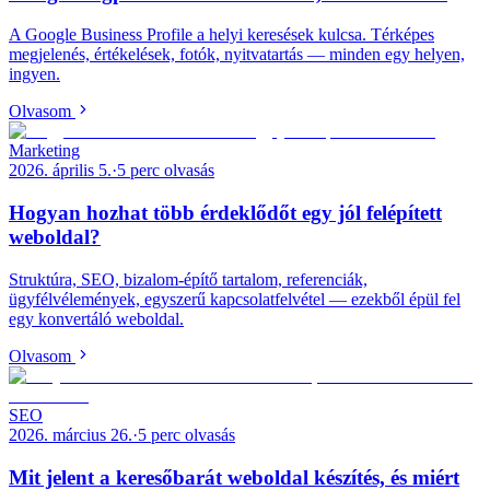
A Google Business Profile a helyi keresések kulcsa. Térképes
megjelenés, értékelések, fotók, nyitvatartás — minden egy helyen,
ingyen.
Olvasom
Marketing
2026. április 5.
·
5
perc olvasás
Hogyan hozhat több érdeklődőt egy jól felépített
weboldal?
Struktúra, SEO, bizalom-építő tartalom, referenciák,
ügyfélvélemények, egyszerű kapcsolatfelvétel — ezekből épül fel
egy konvertáló weboldal.
Olvasom
SEO
2026. március 26.
·
5
perc olvasás
Mit jelent a keresőbarát weboldal készítés, és miért