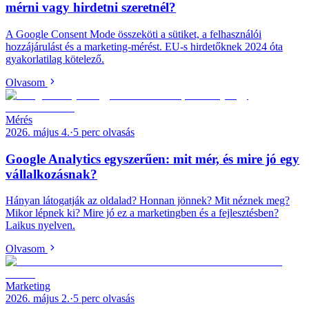
mérni vagy hirdetni szeretnél?
A Google Consent Mode összeköti a sütiket, a felhasználói
hozzájárulást és a marketing-mérést. EU-s hirdetőknek 2024 óta
gyakorlatilag kötelező.
Olvasom
Mérés
2026. május 4.
·
5
perc olvasás
Google Analytics egyszerűen: mit mér, és mire jó egy
vállalkozásnak?
Hányan látogatják az oldalad? Honnan jönnek? Mit néznek meg?
Mikor lépnek ki? Mire jó ez a marketingben és a fejlesztésben?
Laikus nyelven.
Olvasom
Marketing
2026. május 2.
·
5
perc olvasás