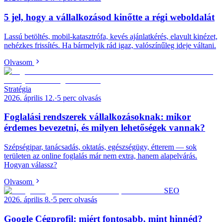
5 jel, hogy a vállalkozásod kinőtte a régi weboldalát
Lassú betöltés, mobil-katasztrófa, kevés ajánlatkérés, elavult kinézet,
nehézkes frissítés. Ha bármelyik rád igaz, valószínűleg ideje váltani.
Olvasom
Stratégia
2026. április 12.
·
5
perc olvasás
Foglalási rendszerek vállalkozásoknak: mikor
érdemes bevezetni, és milyen lehetőségek vannak?
Szépségipar, tanácsadás, oktatás, egészségügy, étterem — sok
területen az online foglalás már nem extra, hanem alapelvárás.
Hogyan válassz?
Olvasom
SEO
2026. április 8.
·
5
perc olvasás
Google Cégprofil: miért fontosabb, mint hinnéd?