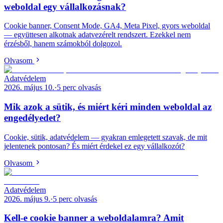
weboldal egy vállalkozásnak?
Cookie banner, Consent Mode, GA4, Meta Pixel, gyors weboldal
— együttesen alkotnak adatvezérelt rendszert. Ezekkel nem
érzésből, hanem számokból dolgozol.
Olvasom
Adatvédelem
2026. május 10.
·
5
perc olvasás
Mik azok a sütik, és miért kéri minden weboldal az
engedélyedet?
Cookie, sütik, adatvédelem — gyakran emlegetett szavak, de mit
jelentenek pontosan? És miért érdekel ez egy vállalkozót?
Olvasom
Adatvédelem
2026. május 9.
·
5
perc olvasás
Kell-e cookie banner a weboldalamra? Amit