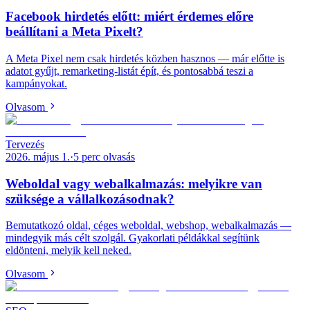
Facebook hirdetés előtt: miért érdemes előre
beállítani a Meta Pixelt?
A Meta Pixel nem csak hirdetés közben hasznos — már előtte is
adatot gyűjt, remarketing-listát épít, és pontosabbá teszi a
kampányokat.
Olvasom
Tervezés
2026. május 1.
·
5
perc olvasás
Weboldal vagy webalkalmazás: melyikre van
szüksége a vállalkozásodnak?
Bemutatkozó oldal, céges weboldal, webshop, webalkalmazás —
mindegyik más célt szolgál. Gyakorlati példákkal segítünk
eldönteni, melyik kell neked.
Olvasom