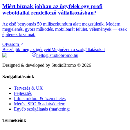
Miért bíznak jobban az ügyfelek egy profi
weboldallal rendelkező vállalkozásban?
Az első benyomás 50 milliszekundum alatt megszületik. Modern
megjelenés, gyors működés, mobilbarát felület, vélemények — ezek
építenek bizalmat.
Olvasom
Beszéljük meg az igényeid
Megnézem a szolgáltatásokat
hello@studiobromo.hu
Designed & developed by StudioBromo © 2026
Szolgáltatásaink
Tervezés & UX
Fejlesztés
Infrastruktúra & üzemeltetés
Mérés, SEO & adatvédelem
Egyéb szolgáltatás (marketing)
Termékeink