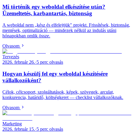
Mi történik egy weboldal elkészítése után?
Üzemeltetés, karbantartás, biztonság
A weboldal nem „kész és elfelejtjük" projekt. Frissítések, biztonság,
mentések, optimalizáció — mindezek nélkül az indulás utáni
hónapokban omlik össze.
Olvasom
Tervezés
2026. február 26.
·
5
perc olvasás
Hogyan készülj fel egy weboldal készítésére
vállalkozóként?
Célok, célcsoport, szolgáltatások, képek, szövegek, arculat,
konkurencia, határidő, költségkeret — checklist vállalkozóknak.
Olvasom
Marketing
2026. február 15.
·
5
perc olvasás