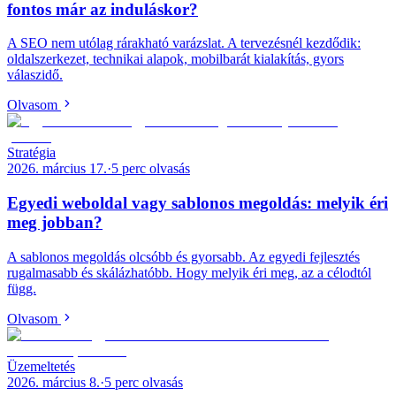
fontos már az induláskor?
A SEO nem utólag rárakható varázslat. A tervezésnél kezdődik:
oldalszerkezet, technikai alapok, mobilbarát kialakítás, gyors
válaszidő.
Olvasom
Stratégia
2026. március 17.
·
5
perc olvasás
Egyedi weboldal vagy sablonos megoldás: melyik éri
meg jobban?
A sablonos megoldás olcsóbb és gyorsabb. Az egyedi fejlesztés
rugalmasabb és skálázhatóbb. Hogy melyik éri meg, az a célodtól
függ.
Olvasom
Üzemeltetés
2026. március 8.
·
5
perc olvasás