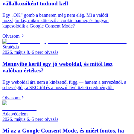
vállalkozóként tudnod kell
Egy „OK" gomb a banneren még nem elég. Mi a valódi
hozzájárulás, mikor kötelező a cookie banner, és hogyan
kapcsolódik a Google Consent Mode?
Olvasom
Stratégia
2026. május 8.
·
6
perc olvasás
Mennyibe kerül egy jó weboldal, és mitől lesz
valóban értékes?
Egy weboldal ára nem a kinézettől függ — hanem a tervezéstől, a
sebességtől, a SEO-tól és a hosszú távú üzleti eredménytől.
Olvasom
Adatvédelem
2026. május 6.
·
5
perc olvasás
Mi az a Google Consent Mode, és miért fontos, ha