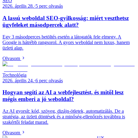
SEO
2026. április 28.
·
5
perc olvasás
A lassú weboldal SEO-gyilkosság: miért veszthetsz
ügyfeleket másodpercek alatt?
Egy 3 másodperces betöltés esetén a látogatók fele elmegy. A
Google is hátrébb rangsorol. A gyors weboldal nem luxus, hanem
üzleti alap.
Olvasom
Technológia
2026. április 24.
·
6
perc olvasás
Hogyan segíti az AI a webfejlesztést, és mitől lesz
mégis emberi a jó weboldal?
Az AI gyorsít: kód, szöveg, dizájn-ötletek, automatizálás. De a
stratégia, az üzleti döntések és a minőség-ellenőrzés továbbra is
szakértői feladat marad.
Olvasom