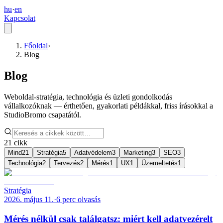
hu
·
en
Kapcsolat
Főoldal
›
Blog
Blog
Weboldal-stratégia, technológia és üzleti gondolkodás
vállalkozóknak — érthetően, gyakorlati példákkal, friss írásokkal a
StudioBromo csapatától.
21 cikk
Mind
21
Stratégia
5
Adatvédelem
3
Marketing
3
SEO
3
Technológia
2
Tervezés
2
Mérés
1
UX
1
Üzemeltetés
1
Stratégia
2026. május 11.
·
6
perc olvasás
Mérés nélkül csak találgatsz: miért kell adatvezérelt