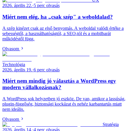
UX
2026. április 22.
·
5
perc olvasás
Miért nem elég, ha „csak szép" a weboldalad?
A szép kinézet csak az első benyomás. A weboldal valódi értéke a
sebességtől, a használhatóságtól, a SEO-tól és a mobilbarát
működéstől függ.
Olvasom
Technológia
2026. április 19.
·
6
perc olvasás
Miért nem mindig jó választás a WordPress egy
modern vállalkozásnak?
A WordPress sok helyzetben jó eszköz. De van, amikor a lassúság,
plugin-függőség, biztonsági kockázat és nehéz karbantartás miatt
nem ideális.
Olvasom
Stratégia
2026. április 14.
·
4
perc olvasás