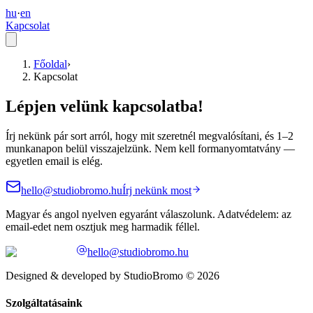
hu
·
en
Kapcsolat
Főoldal
›
Kapcsolat
Lépjen velünk kapcsolatba!
Írj nekünk pár sort arról, hogy mit szeretnél megvalósítani, és 1–2
munkanapon belül visszajelzünk. Nem kell formanyomtatvány —
egyetlen email is elég.
hello@studiobromo.hu
Írj nekünk most
Magyar és angol nyelven egyaránt válaszolunk. Adatvédelem: az
email-edet nem osztjuk meg harmadik féllel.
hello@studiobromo.hu
Designed & developed by StudioBromo © 2026
Szolgáltatásaink