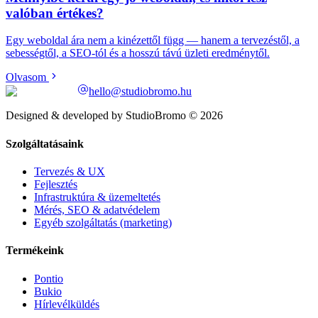
valóban értékes?
Egy weboldal ára nem a kinézettől függ — hanem a tervezéstől, a
sebességtől, a SEO-tól és a hosszú távú üzleti eredménytől.
Olvasom
hello@studiobromo.hu
Designed & developed by StudioBromo © 2026
Szolgáltatásaink
Tervezés & UX
Fejlesztés
Infrastruktúra & üzemeltetés
Mérés, SEO & adatvédelem
Egyéb szolgáltatás (marketing)
Termékeink
Pontio
Bukio
Hírlevélküldés