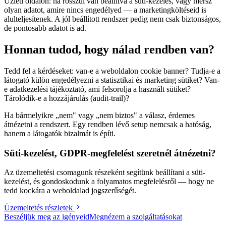
Üzleti oldalon: ha rosszul van beállítva a süti-kezelés, vagy mérsz
olyan adatot, amire nincs engedélyed — a marketingköltéseid is
alulteljesítenek. A jól beállított rendszer pedig nem csak biztonságos,
de pontosabb adatot is ad.
Honnan tudod, hogy nálad rendben van?
Tedd fel a kérdéseket: van-e a weboldalon cookie banner? Tudja-e a
látogató külön engedélyezni a statisztikai és marketing sütiket? Van-
e adatkezelési tájékoztató, ami felsorolja a használt sütiket?
Tárolódik-e a hozzájárulás (audit-trail)?
Ha bármelyikre „nem" vagy „nem biztos" a válasz, érdemes
átnézetni a rendszert. Egy rendben lévő setup nemcsak a hatóság,
hanem a látogatók bizalmát is építi.
Süti-kezelést, GDPR-megfelelést szeretnél átnézetni?
Az üzemeltetési csomagunk részeként segítünk beállítani a süti-
kezelést, és gondoskodunk a folyamatos megfelelésről — hogy ne
tedd kockára a weboldalad jogszerűségét.
Üzemeltetés részletek
Beszéljük meg az igényeid
Megnézem a szolgáltatásokat