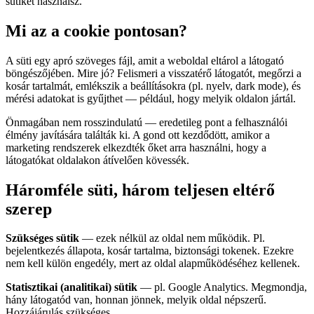
sütiket használsz.
Mi az a cookie pontosan?
A süti egy apró szöveges fájl, amit a weboldal eltárol a látogató
böngészőjében. Mire jó? Felismeri a visszatérő látogatót, megőrzi a
kosár tartalmát, emlékszik a beállításokra (pl. nyelv, dark mode), és
mérési adatokat is gyűjthet — például, hogy melyik oldalon jártál.
Önmagában nem rosszindulatú — eredetileg pont a felhasználói
élmény javítására találták ki. A gond ott kezdődött, amikor a
marketing rendszerek elkezdték őket arra használni, hogy a
látogatókat oldalakon átívelően kövessék.
Háromféle süti, három teljesen eltérő
szerep
Szükséges sütik
— ezek nélkül az oldal nem működik. Pl.
bejelentkezés állapota, kosár tartalma, biztonsági tokenek. Ezekre
nem kell külön engedély, mert az oldal alapműködéséhez kellenek.
Statisztikai (analitikai) sütik
— pl. Google Analytics. Megmondja,
hány látogatód van, honnan jönnek, melyik oldal népszerű.
Hozzájárulás szükséges.