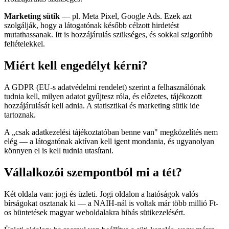
Marketing sütik
— pl. Meta Pixel, Google Ads. Ezek azt
szolgálják, hogy a látogatónak később célzott hirdetést
mutathassanak. Itt is hozzájárulás szükséges, és sokkal szigorúbb
feltételekkel.
Miért kell engedélyt kérni?
A GDPR (EU-s adatvédelmi rendelet) szerint a felhasználónak
tudnia kell, milyen adatot gyűjtesz róla, és előzetes, tájékozott
hozzájárulását kell adnia. A statisztikai és marketing sütik ide
tartoznak.
A „csak adatkezelési tájékoztatóban benne van" megközelítés nem
elég — a látogatónak aktívan kell igent mondania, és ugyanolyan
könnyen el is kell tudnia utasítani.
Vállalkozói szempontból mi a tét?
Két oldala van: jogi és üzleti. Jogi oldalon a hatóságok valós
bírságokat osztanak ki — a NAIH-nál is voltak már több millió Ft-
os büntetések magyar weboldalakra hibás sütikezelésért.