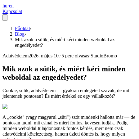
hu
·
en
Kapcsolat
Főoldal
›
Blog
›
Mik azok a sütik, és miért kéri minden weboldal az
engedélyedet?
Adatvédelem
2026. május 10.
·
5
perc olvasás
·
StudioBromo
Mik azok a sütik, és miért kéri minden
weboldal az engedélyedet?
Cookie, sütik, adatvédelem — gyakran emlegetett szavak, de mit
jelentenek pontosan? És miért érdekel ez egy vállalkozót?
A „cookie" (vagy magyarul „süti") szót mindenki hallotta már — de
pontosan tudni, mit csinál és miért fontos, kevesen tudják. Pedig
minden weboldal-tulajdonosnak fontos kérdés, mert nem csak
adatvédelmi kötelezettség, hanem üzleti döntés is, hogy milyen