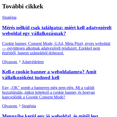
További cikkek
Stratégia
Mérés nélkül csak találgatsz: miért kell adatvezérelt
weboldal egy vállalkozásnak?
Cookie banner, Consent Mode, GA4, Meta Pixel, gyors weboldal
— együttesen alkotnak adatvezérelt rendszert. Ezekkel nem
érzésből, hanem számokból dolgozol.
Olvasom
Adatvédelem
Kell-e cookie banner a weboldalamra? Amit
vállalkozóként tudnod kell
Egy „OK" gomb a banneren még nem elég. Mi a valódi
hozzájárulás, mikor kötelező a cookie banner, és hogyan
kapcsolódik a Google Consent Mode?
Olvasom
Stratégia
Mennyibe kerül egy jó weboldal, és mitől lesz