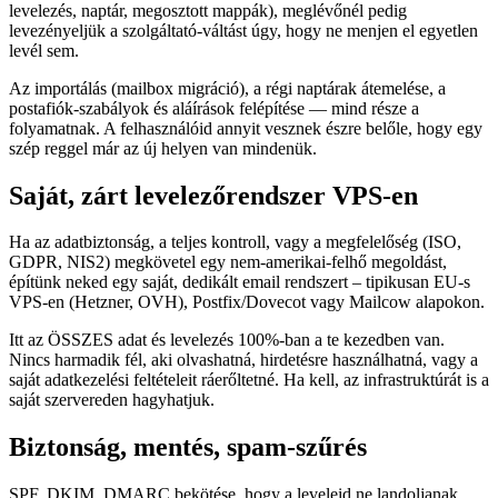
levelezés, naptár, megosztott mappák), meglévőnél pedig
levezényeljük a szolgáltató-váltást úgy, hogy ne menjen el egyetlen
levél sem.
Az importálás (mailbox migráció), a régi naptárak átemelése, a
postafiók-szabályok és aláírások felépítése — mind része a
folyamatnak. A felhasználóid annyit vesznek észre belőle, hogy egy
szép reggel már az új helyen van mindenük.
Saját, zárt levelezőrendszer VPS-en
Ha az adatbiztonság, a teljes kontroll, vagy a megfelelőség (ISO,
GDPR, NIS2) megkövetel egy nem-amerikai-felhő megoldást,
építünk neked egy saját, dedikált email rendszert – tipikusan EU-s
VPS-en (Hetzner, OVH), Postfix/Dovecot vagy Mailcow alapokon.
Itt az ÖSSZES adat és levelezés 100%-ban a te kezedben van.
Nincs harmadik fél, aki olvashatná, hirdetésre használhatná, vagy a
saját adatkezelési feltételeit ráerőltetné. Ha kell, az infrastruktúrát is a
saját szervereden hagyhatjuk.
Biztonság, mentés, spam-szűrés
SPF, DKIM, DMARC bekötése, hogy a leveleid ne landoljanak