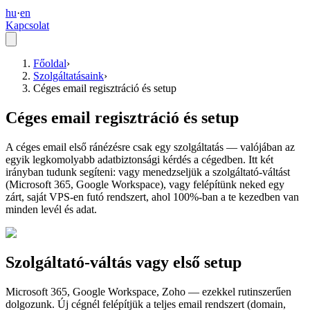
hu
·
en
Kapcsolat
Főoldal
›
Szolgáltatásaink
›
Céges email regisztráció és setup
Céges email regisztráció és setup
A céges email első ránézésre csak egy szolgáltatás — valójában az
egyik legkomolyabb adatbiztonsági kérdés a cégedben. Itt két
irányban tudunk segíteni: vagy menedzseljük a szolgáltató-váltást
(Microsoft 365, Google Workspace), vagy felépítünk neked egy
zárt, saját VPS-en futó rendszert, ahol 100%-ban a te kezedben van
minden levél és adat.
Szolgáltató-váltás vagy első setup
Microsoft 365, Google Workspace, Zoho — ezekkel rutinszerűen
dolgozunk. Új cégnél felépítjük a teljes email rendszert (domain,