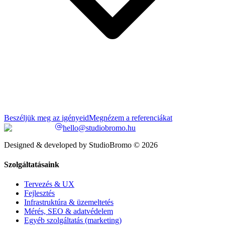
Beszéljük meg az igényeid
Megnézem a referenciákat
hello@studiobromo.hu
Designed & developed by StudioBromo © 2026
Szolgáltatásaink
Tervezés & UX
Fejlesztés
Infrastruktúra & üzemeltetés
Mérés, SEO & adatvédelem
Egyéb szolgáltatás (marketing)