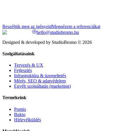
Beszéljük meg az igényeid
Megnézem a referenciákat
hello@studiobromo.hu
Designed & developed by StudioBromo © 2026
Szolgáltatásaink
Tervezés & UX
Fejlesztés
Infrastruktúra & üzemeltetés
Mérés, SEO & adatvédelem
Egyéb szolgáltatás (marketing)
Termékeink
Pontio
Bukio
Hírlevélküldés