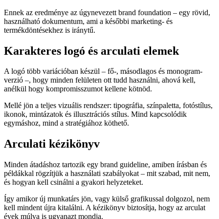
Ennek az eredménye az úgynevezett brand foundation – egy rövid,
használható dokumentum, ami a későbbi marketing- és
termékdöntésekhez is iránytű.
Karakteres logó és arculati elemek
A logó több variációban készül – fő-, másodlagos és monogram-
verzió –, hogy minden felületen ott tudd használni, ahová kell,
anélkül hogy kompromisszumot kellene kötnöd.
Mellé jön a teljes vizuális rendszer: tipográfia, színpaletta, fotóstílus,
ikonok, mintázatok és illusztrációs stílus. Mind kapcsolódik
egymáshoz, mind a stratégiához köthető.
Arculati kézikönyv
Minden átadáshoz tartozik egy brand guideline, amiben írásban és
példákkal rögzítjük a használati szabályokat – mit szabad, mit nem,
és hogyan kell csinálni a gyakori helyzeteket.
Így amikor új munkatárs jön, vagy külső grafikussal dolgozol, nem
kell mindent újra kitalálni. A kézikönyv biztosítja, hogy az arculat
évek múlva is ugyanazt mondja.