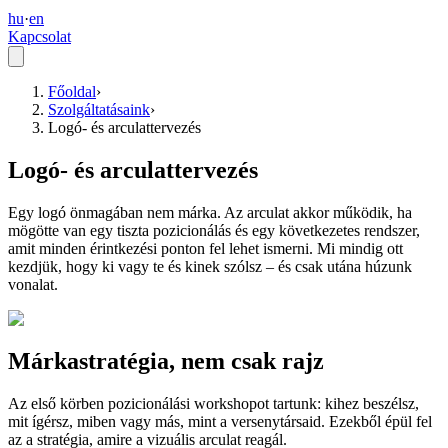
hu
·
en
Kapcsolat
Főoldal
›
Szolgáltatásaink
›
Logó- és arculattervezés
Logó- és arculattervezés
Egy logó önmagában nem márka. Az arculat akkor működik, ha
mögötte van egy tiszta pozicionálás és egy következetes rendszer,
amit minden érintkezési ponton fel lehet ismerni. Mi mindig ott
kezdjük, hogy ki vagy te és kinek szólsz – és csak utána húzunk
vonalat.
Márkastratégia, nem csak rajz
Az első körben pozicionálási workshopot tartunk: kihez beszélsz,
mit ígérsz, miben vagy más, mint a versenytársaid. Ezekből épül fel
az a stratégia, amire a vizuális arculat reagál.