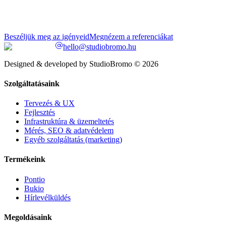
Beszéljük meg az igényeid
Megnézem a referenciákat
hello@studiobromo.hu
Designed & developed by StudioBromo © 2026
Szolgáltatásaink
Tervezés & UX
Fejlesztés
Infrastruktúra & üzemeltetés
Mérés, SEO & adatvédelem
Egyéb szolgáltatás (marketing)
Termékeink
Pontio
Bukio
Hírlevélküldés
Megoldásaink