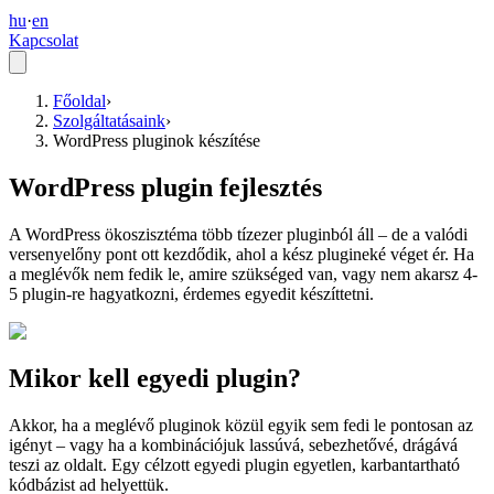
hu
·
en
Kapcsolat
Főoldal
›
Szolgáltatásaink
›
WordPress pluginok készítése
WordPress plugin fejlesztés
A WordPress ökoszisztéma több tízezer pluginból áll – de a valódi
versenyelőny pont ott kezdődik, ahol a kész plugineké véget ér. Ha
a meglévők nem fedik le, amire szükséged van, vagy nem akarsz 4-
5 plugin-re hagyatkozni, érdemes egyedit készíttetni.
Mikor kell egyedi plugin?
Akkor, ha a meglévő pluginok közül egyik sem fedi le pontosan az
igényt – vagy ha a kombinációjuk lassúvá, sebezhetővé, drágává
teszi az oldalt. Egy célzott egyedi plugin egyetlen, karbantartható
kódbázist ad helyettük.