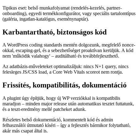
Tipikus eset: belső munkafolyamat (rendelés-kezelés, partner-
onboarding), egyedi termékkonfigurátor, vagy speciális tartalomtípus
(galéria, ingatlan-katalógus, eseménynaptár).
Karbantartható, biztonságos kód
A WordPress coding standards mentén dolgozunk, megfelelő nonce-
okkal, escaping-gel, és a sebezhetőséget proaktívan kerüljük. A kód
nem 'működik valahogy' – auditálható és továbbfejleszthető.
Az adatbázis-műveleteket optimalizáljuk: nincs N+1 query, nincs
felesleges JS/CSS load, a Core Web Vitals scoreot nem rontja.
Frissítés, kompatibilitás, dokumentáció
A plugint úgy építjük, hogy új WP verziókkal is kompatibilis
maradjon – minden major release után automatikus tesztet futtatunk,
és a teszt-eredmény mellé patcheket adunk.
Részletes belső dokumentáció, kommentelt kód és admin
felhasználói útmutató kíséri – így a fejlesztés bármikor folytatható,
akár más csapat által is.