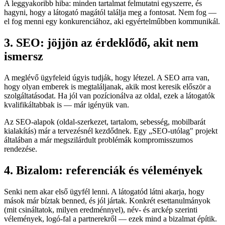
A leggyakoribb hiba: minden tartalmat felmutatni egyszerre, és
hagyni, hogy a látogató magától találja meg a fontosat. Nem fog —
el fog menni egy konkurenciához, aki egyértelműbben kommunikál.
3. SEO: jöjjön az érdeklődő, akit nem
ismersz
A meglévő ügyfeleid úgyis tudják, hogy létezel. A SEO arra van,
hogy olyan emberek is megtaláljanak, akik most keresik először a
szolgáltatásodat. Ha jól van pozícionálva az oldal, ezek a látogatók
kvalifikáltabbak is — már igényük van.
Az SEO-alapok (oldal-szerkezet, tartalom, sebesség, mobilbarát
kialakítás) már a tervezésnél kezdődnek. Egy „SEO-utólag" projekt
általában a már megszilárdult problémák kompromisszumos
rendezése.
4. Bizalom: referenciák és vélemények
Senki nem akar első ügyfél lenni. A látogatód látni akarja, hogy
mások már bíztak benned, és jól jártak. Konkrét esettanulmányok
(mit csináltatok, milyen eredménnyel), név- és arckép szerinti
vélemények, logó-fal a partnerekről — ezek mind a bizalmat építik.