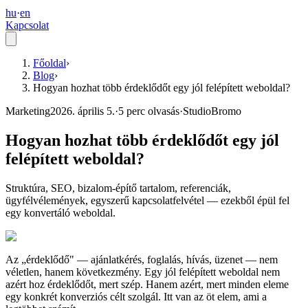
hu
·
en
Kapcsolat
Főoldal
›
Blog
›
Hogyan hozhat több érdeklődőt egy jól felépített weboldal?
Marketing
2026. április 5.
·
5
perc olvasás
·
StudioBromo
Hogyan hozhat több érdeklődőt egy jól
felépített weboldal?
Struktúra, SEO, bizalom-építő tartalom, referenciák,
ügyfélvélemények, egyszerű kapcsolatfelvétel — ezekből épül fel
egy konvertáló weboldal.
Az „érdeklődő" — ajánlatkérés, foglalás, hívás, üzenet — nem
véletlen, hanem következmény. Egy jól felépített weboldal nem
azért hoz érdeklődőt, mert szép. Hanem azért, mert minden eleme
egy konkrét konverziós célt szolgál. Itt van az öt elem, ami a