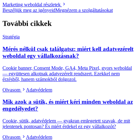
Marketing weboldal részletek
Beszéljük meg az igényeid
Megnézem a szolgáltatásokat
További cikkek
Stratégia
Mérés nélkül csak találgatsz: miért kell adatvezérelt
weboldal egy vállalkozásnak?
Cookie banner, Consent Mode, GA4, Meta Pixel, gyors weboldal
— együttesen alkotnak adatvezérelt rendszert. Ezekkel nem
érzésből, hanem számokból dolgozol.
Olvasom
Adatvédelem
Mik azok a sütik, és miért kéri minden weboldal az
engedélyedet?
Cookie, sütik, adatvédelem — gyakran emlegetett szavak, de mit
jelentenek pontosan? És miért érdekel ez egy vállalkozót?
Olvasom
Adatvédelem