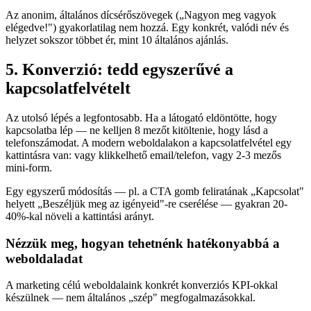
Az anonim, általános dícsérőszövegek („Nagyon meg vagyok
elégedve!") gyakorlatilag nem hozzá. Egy konkrét, valódi név és
helyzet sokszor többet ér, mint 10 általános ajánlás.
5. Konverzió: tedd egyszerűvé a
kapcsolatfelvételt
Az utolsó lépés a legfontosabb. Ha a látogató eldöntötte, hogy
kapcsolatba lép — ne kelljen 8 mezőt kitöltenie, hogy lásd a
telefonszámodat. A modern weboldalakon a kapcsolatfelvétel egy
kattintásra van: vagy klikkelhető email/telefon, vagy 2-3 mezős
mini-form.
Egy egyszerű módosítás — pl. a CTA gomb feliratának „Kapcsolat"
helyett „Beszéljük meg az igényeid"-re cserélése — gyakran 20-
40%-kal növeli a kattintási arányt.
Nézzük meg, hogyan tehetnénk hatékonyabbá a
weboldaladat
A marketing célú weboldalaink konkrét konverziós KPI-okkal
készülnek — nem általános „szép" megfogalmazásokkal.