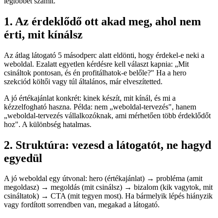
legtöbbet számít.
1. Az érdeklődő ott akad meg, ahol nem
érti, mit kínálsz
Az átlag látogató 5 másodperc alatt eldönti, hogy érdekel-e neki a
weboldal. Ezalatt egyetlen kérdésre kell választ kapnia: „Mit
csináltok pontosan, és én profitálhatok-e belőle?" Ha a hero
szekciód költői vagy túl általános, már elveszítetted.
A jó értékajánlat konkrét: kinek készít, mit kínál, és mi a
kézzelfogható haszna. Példa: nem „weboldal-tervezés", hanem
„weboldal-tervezés vállalkozóknak, ami mérhetően több érdeklődőt
hoz". A különbség hatalmas.
2. Struktúra: vezesd a látogatót, ne hagyd
egyedül
A jó weboldal egy útvonal: hero (értékajánlat) → probléma (amit
megoldasz) → megoldás (mit csinálsz) → bizalom (kik vagytok, mit
csináltatok) → CTA (mit tegyen most). Ha bármelyik lépés hiányzik
vagy fordított sorrendben van, megakad a látogató.