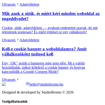
Olvasom
Adatvédelem
Mik azok a sütik, és miért kéri minden weboldal az
engedélyedet?
Cookie, sütik, adatvédelem — gyakran emlegetett szavak, de mit
jelentenek pontosan? És miért érdekel ez egy vállalkozót?
Olvasom
Adatvédelem
Kell-e cookie banner a weboldalamra? Amit
vállalkozóként tudnod kell
Egy „OK" gomb a banneren még nem elég. Mi a valódi
hozzájárulás, mikor kötelező a cookie banner, és hogyan
kapcsolódik a Google Consent Mode?
Olvasom
hello@studiobromo.hu
Designed & developed by StudioBromo © 2026
Szolgáltatásaink