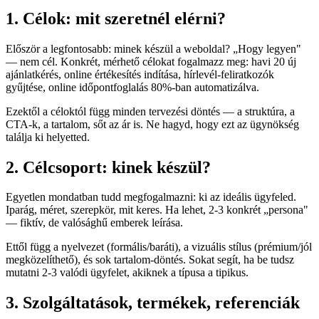
1. Célok: mit szeretnél elérni?
Először a legfontosabb: minek készül a weboldal? „Hogy legyen"
— nem cél. Konkrét, mérhető célokat fogalmazz meg: havi 20 új
ajánlatkérés, online értékesítés indítása, hírlevél-feliratkozók
gyűjtése, online időpontfoglalás 80%-ban automatizálva.
Ezektől a céloktól függ minden tervezési döntés — a struktúra, a
CTA-k, a tartalom, sőt az ár is. Ne hagyd, hogy ezt az ügynökség
találja ki helyetted.
2. Célcsoport: kinek készül?
Egyetlen mondatban tudd megfogalmazni: ki az ideális ügyfeled.
Iparág, méret, szerepkör, mit keres. Ha lehet, 2-3 konkrét „persona"
— fiktív, de valósághű emberek leírása.
Ettől függ a nyelvezet (formális/baráti), a vizuális stílus (prémium/jól
megközelíthető), és sok tartalom-döntés. Sokat segít, ha be tudsz
mutatni 2-3 valódi ügyfelet, akiknek a típusa a tipikus.
3. Szolgáltatások, termékek, referenciák