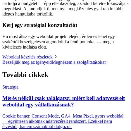
ha tudja a budgetet — épp ellenkezőleg, az adott keretre fókuszálja a
megoldást. A „mondjuk ti, mennyi" megközelítés gyakran inkább
ideges hangulatba torkollik.
Kérj egy stratégiai konzultációt
Ha most állsz egy weboldal-projekt elején, érdemes lehet egy
szakértői beszélgetésen átgondolni a fenti pontokat — még a
kivitelezés indítása előtt.
Weboldal készítés részletek
Beszéljük meg az igényeid
Megnézem a szolgáltatásokat
További cikkek
Stratégia
Mérés nélkül csak találgatsz: miért kell adatvezérelt
weboldal egy vállalkozásnak?
Cookie banner, Consent Mode, GA4, Meta Pixel, gyors weboldal
— együttesen alkotnak adatvezérelt rendszert. Ezekkel nem
érzésből, hanem számokból dolgozol.