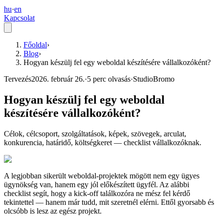
hu
·
en
Kapcsolat
Főoldal
›
Blog
›
Hogyan készülj fel egy weboldal készítésére vállalkozóként?
Tervezés
2026. február 26.
·
5
perc olvasás
·
StudioBromo
Hogyan készülj fel egy weboldal
készítésére vállalkozóként?
Célok, célcsoport, szolgáltatások, képek, szövegek, arculat,
konkurencia, határidő, költségkeret — checklist vállalkozóknak.
A legjobban sikerült weboldal-projektek mögött nem egy ügyes
ügynökség van, hanem egy jól előkészített ügyfél. Az alábbi
checklist segít, hogy a kick-off találkozóra ne mész fel kérdő
tekintettel — hanem már tudd, mit szeretnél elérni. Ettől gyorsabb és
olcsóbb is lesz az egész projekt.