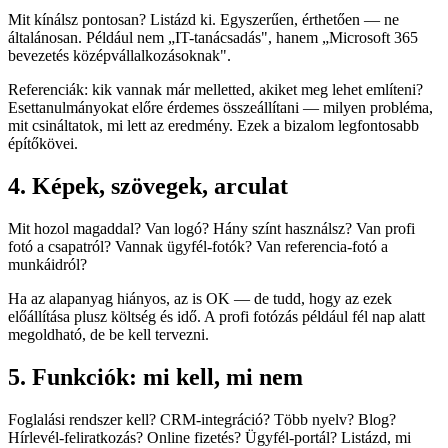
Mit kínálsz pontosan? Listázd ki. Egyszerűen, érthetően — ne
általánosan. Például nem „IT-tanácsadás", hanem „Microsoft 365
bevezetés középvállalkozásoknak".
Referenciák: kik vannak már melletted, akiket meg lehet említeni?
Esettanulmányokat előre érdemes összeállítani — milyen probléma,
mit csináltatok, mi lett az eredmény. Ezek a bizalom legfontosabb
építőkövei.
4. Képek, szövegek, arculat
Mit hozol magaddal? Van logó? Hány színt használsz? Van profi
fotó a csapatról? Vannak ügyfél-fotók? Van referencia-fotó a
munkáidról?
Ha az alapanyag hiányos, az is OK — de tudd, hogy az ezek
előállítása plusz költség és idő. A profi fotózás például fél nap alatt
megoldható, de be kell tervezni.
5. Funkciók: mi kell, mi nem
Foglalási rendszer kell? CRM-integráció? Több nyelv? Blog?
Hírlevél-feliratkozás? Online fizetés? Ügyfél-portál? Listázd, mi