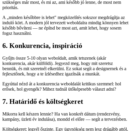
szükséges már most, és mi az, ami később jó lenne, de most nem
prioritás.
A „minden későbbre is lehet" megközelítés sokszor megdrágítja az
induló kört. A modern jól tervezett weboldalra mindig könnyen lehet
később bővíteni — ne építsd be most azt, amit lehet, hogy sosem
fogsz használni.
6. Konkurencia, inspiráció
Gyűjts össze 5-10 olyan weboldalt, amik tetszenek (akár
konkurencia, akár külföldi). Jegyezd meg, hogy mit szeretsz
bennük, és mit szeretnél elkerülni. Ez sokat segít a designernek és a
fejlesztőnek, hogy a te ízlésedhez igazítsák a munkát.
Egyúttal nézd át a konkurencia weboldalát kritikus szemmel: hol
erősek, hol gyengék? Mihez tudnál ütőképesebb választ adni?
7. Határidő és költségkeret
Mikorra kell készen lennie? Ha van konkrét dátum (rendezvény,
kampány, üzleti év indulása), mondd el előre — segít a tervezésben.
Költségkeret: legyél őszinte. Egy ügynökség nem lesz drágább attól,